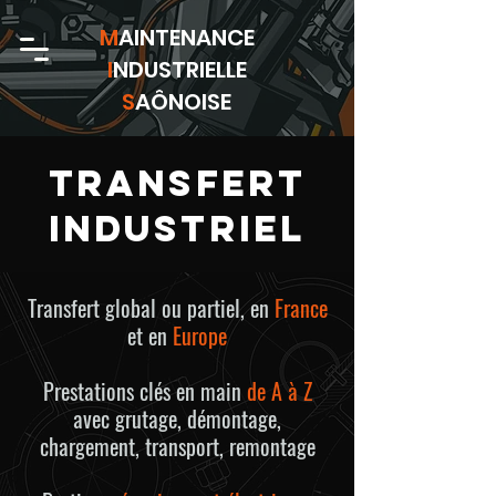
M
AINTENANCE
I
NDUSTRIELLE
S
AÔNOISE
transfert
industriel
Transfert global ou partiel, en
France
et en
Europe
Prestations clés en main
de A à Z
avec grutage, démontage,
chargement, transport, remontage