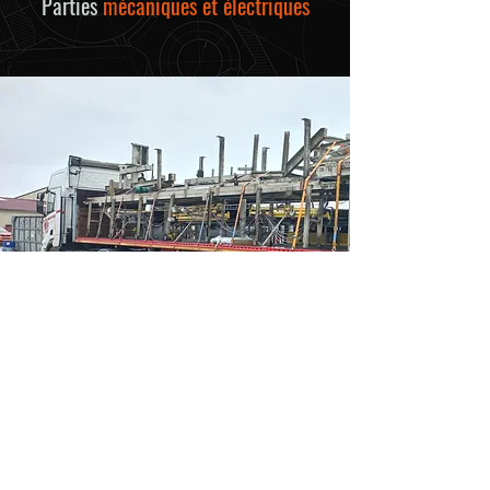
Parties
mécaniques et électriques
M
aintenance
I
ndustrielle
S
aônoise
Nous contacter