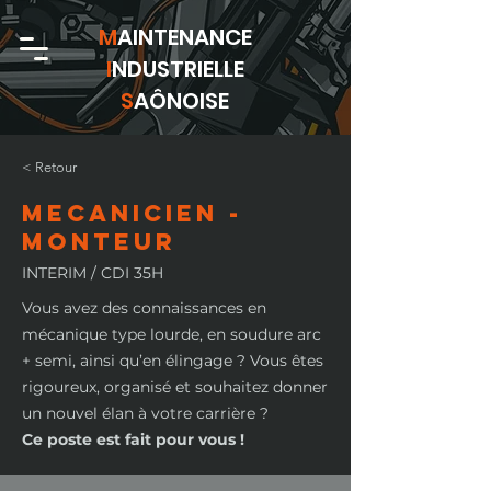
M
AINTENANCE
I
NDUSTRIELLE
S
AÔNOISE
< Retour
MECANICIEN -
MONTEUR
INTERIM / CDI 35H
Vous avez des connaissances en
mécanique type lourde, en soudure arc
+ semi, ainsi qu’en élingage ? Vous êtes
rigoureux, organisé et souhaitez donner
un nouvel élan à votre carrière ?
Ce poste est fait pour vous !