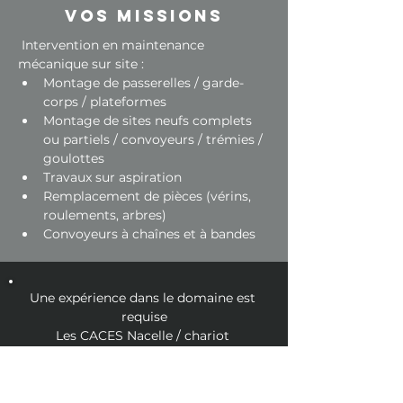
Vos missions
 Intervention en maintenance 
mécanique sur site :
Montage de passerelles / garde-
corps / plateformes
Montage de sites neufs complets 
ou partiels / convoyeurs / trémies / 
goulottes
Travaux sur aspiration
Remplacement de pièces (vérins, 
roulements, arbres)
Convoyeurs à chaînes et à bandes
Une expérience dans le domaine est 
requise
Les CACES Nacelle / chariot 
télescopique / pont roulant sont un plus
Ces postes sont sujets à des 
déplacements, à la journée ou à la 